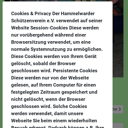
Cookies & Privacy Der Hammelwarder
Schützenverein e.V. verwendet auf seiner
Website Session-Cookies Diese werden
nur vorübergehend während einer
Browsersitzung verwendet, um eine
normale Systemnutzung zu ermöglichen.
Diese Cookies werden von Ihrem Gerät
gelöscht, sobald der Browser
geschlossen wird. Persistente Cookies
Diese werden nur von der Webseite
gelesen, auf Ihrem Computer für einen
festgelegten Zeitraum gespeichert und
nicht gelöscht, wenn der Browser
geschlossen wird. Solche Cookies
Vorheriger Beitrag: 2016 Kaiser
Nächster Bei
Zurück
Weiter
werden verwendet, damit unsere
Webseite Sie beim einem wiederholten
Besuch erkennt. Dadurch können z.B. Ihre